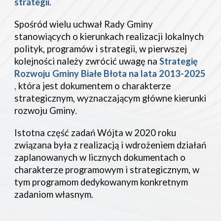
strategii.
Spośród wielu uchwał Rady Gminy 
stanowiących o kierunkach realizacji lokalnych 
polityk, programów i strategii, w pierwszej 
kolejności należy zwrócić uwagę na
Strategię 
Rozwoju Gminy Białe Błota na lata 2013-2025 
,
 któr
a
 jest dokumentem o charakterze 
strategicznym, wyznaczającym główne kierunki 
rozwoju Gminy.
Istotna część zadań Wójta w 20
20
 roku 
związana była z realizacją i wdrożeniem działań 
zaplanowanych w licznych dokumentach
o 
charakterze programowym i strategicznym
, w 
tym programom dedykowanym konkretnym 
zadaniom własnym.