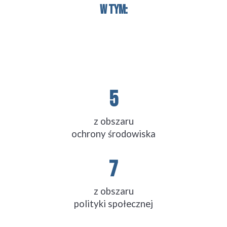
w tym:
5
z obszaru
ochrony środowiska
7
z obszaru
p
olityki
 społecznej