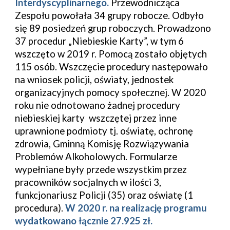
Interdyscyplinarnego. 
Przewodnicząca 
Zespołu powołała 34 grupy robocze
. O
dbyło 
się 89 posiedzeń grup roboczych. Prowadzono 
37 procedur „Niebieskie Karty”, w tym 6 
wszczęto w 2019 r. Pomocą zostało objętych 
115 osób. Wszczęcie procedury następowało 
na wniosek policji, oświaty, jednostek 
organizacyjnych pomocy społecznej. W 2020 
roku nie odnotowano żadnej procedury 
niebieskiej karty  wszczętej przez inne 
uprawnione podmioty tj. oświatę, ochronę 
zdrowia, Gminną Komisję Rozwiązywania 
Problemów Alkoholowych. Formularze 
wypełniane były przede wszystkim przez 
pracowników socjalnych 
w ilości 3, 
funkcjonariusz Policji (35) oraz oświatę (1 
procedura). 
W 2020 r. na realizację programu 
wydatkowano łącznie 27.925 zł.