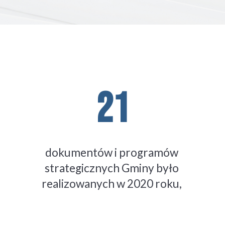
21
dokument
ów
 i program
ów 
strategiczn
ych Gminy było 
realizowanych w 2020 roku, 