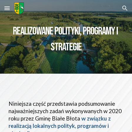
Skip to main content
Skip to navigation
REALIZOWANE POLITYKI, PROGRAMY I 
STRATEGIE
Niniejsza część przedstawia podsumowanie 
najważniejszych zadań wykonywanych w 20
20
roku przez Gminę 
Białe Błota
w związku
z 
realizacją lokalnych polityk, programów
i 